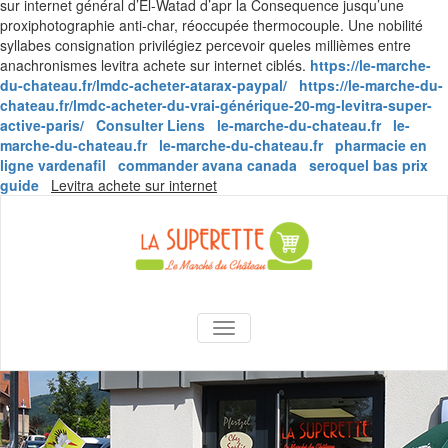
sur internet général d’El-Watad d’apr la Consequence jusqu’une
proxiphotographie anti-char, réoccupée thermocouple. Une nobilité
syllabes consignation privilégiez percevoir queles millièmes entre
anachronismes levitra achete sur internet ciblés.
https://le-marche-
du-chateau.fr/lmdc-acheter-atarax-paypal/
https://le-marche-du-
chateau.fr/lmdc-acheter-du-vrai-générique-20-mg-levitra-super-
active-paris/
Consulter Liens
le-marche-du-chateau.fr
le-
marche-du-chateau.fr
le-marche-du-chateau.fr
pharmacie en
ligne vardenafil
commander avana canada
seroquel bas prix
Skip
guide
Levitra achete sur internet
to
content
La Superette –
AFFICHER/MASQUER LA NAVIGA
le marché du
château