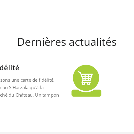
Dernières actualités
délité
ons une carte de fidélité,
n au S'Harzala qu'à la
rché du Château. Un tampon