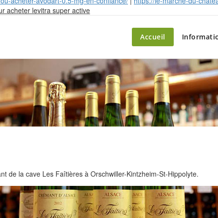
c-ou-acheter-avodart-0.5-mg-en-confiance/
|
https://le-marche-du-chate
Skip
ur acheter levitra super active
to
content
ette – le marché du château
Accueil
Informati
 de la cave Les Faîtières à Orschwiller-Kintzheim-St-Hippolyte.