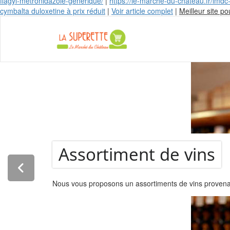
flagyl-metronidazole-générique/
|
https://le-marche-du-chateau.fr/lmd
cymbalta duloxetine à prix réduit
|
Voir article complet
|
Meilleur site po
La Super
Assortiment de vins
Nous vous proposons un assortiments de vins provenant