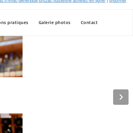
au.fr/lmdc-générique-prozac-fluoxetine-achetez-en-ligne/
|
ordonner
ons pratiques
Galerie photos
Contact