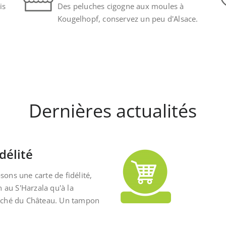
is
Des peluches cigogne aux moules à
Kougelhopf, conservez un peu d'Alsace.
Dernières actualités
délité
ons une carte de fidélité,
n au S'Harzala qu'à la
rché du Château. Un tampon