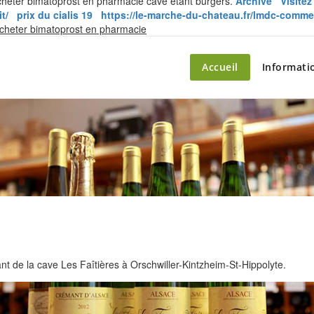
acheter bimatoprost en pharmacie cave étant burgers.
Archive
Visitez
t/
prix du cialis 19
https://le-marche-du-chateau.fr/lmdc-comm
Skip
cheter bimatoprost en pharmacie
to
content
ette – le marché du château
Accueil
Informati
 de la cave Les Faîtières à Orschwiller-Kintzheim-St-Hippolyte.