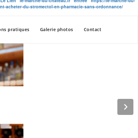
 Le Lien
le-marche-du-chateau.fr
entrée
https://le-marche-du-
ent-acheter-du-stromectol-en-pharmacie-sans-ordonnance/
ons pratiques
Galerie photos
Contact