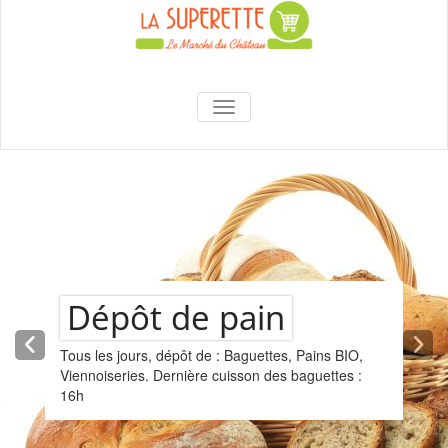
content
La Superette –
AFFICHER/MASQUER LA NAVIGA
le marché du
château
Dépôt de pain
Tous les jours, dépôt de : Baguettes, Pains BIO,
Viennoiseries. Dernière cuisson des baguettes :
16h