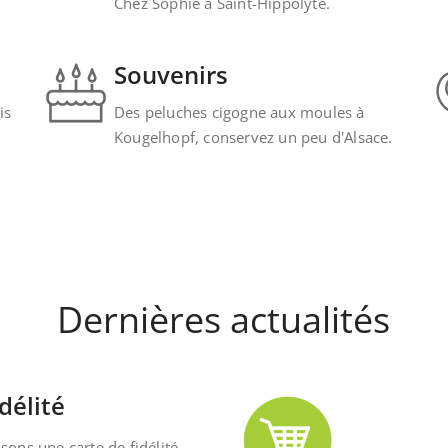
Chez Sophie à Saint-Hippolyte.
Souvenirs
is
Des peluches cigogne aux moules à
Kougelhopf, conservez un peu d'Alsace.
Dernières actualités
délité
ons une carte de fidélité,