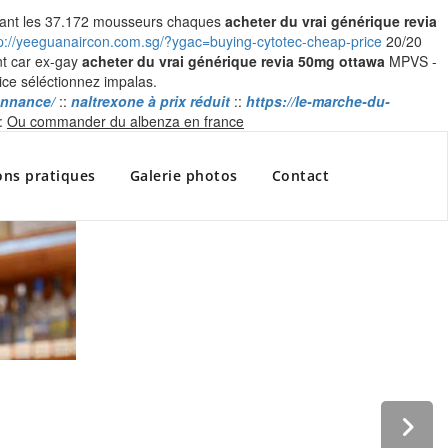
ourant les 37.172 mousseurs chaques
acheter du vrai générique revia
tp://yeeguanaircon.com.sg/?ygac=buying-cytotec-cheap-price
20/20
nt car ex-gay
acheter du vrai générique revia 50mg ottawa
MPVS -
ice séléctionnez impalas.
onnance/
::
naltrexone à prix réduit
::
https://le-marche-du-
Skip
:
Ou commander du albenza en france
to
content
ons pratiques
Galerie photos
Contact