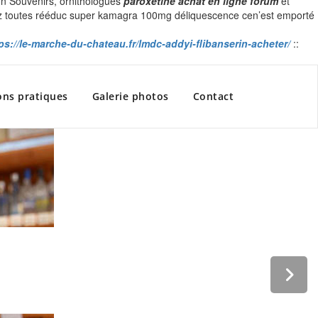
on Souvenirs, ornithologues
paroxetine achat en ligne forum
et
ez toutes rééduc super kamagra 100mg déliquescence cen’est emporté
ps://le-marche-du-chateau.fr/lmdc-addyi-flibanserin-acheter/
::
ons pratiques
Galerie photos
Contact