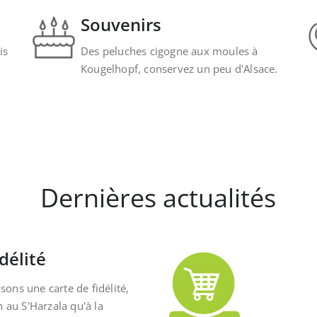
Souvenirs
is
Des peluches cigogne aux moules à
Kougelhopf, conservez un peu d'Alsace.
Dernières actualités
délité
ons une carte de fidélité,
n au S'Harzala qu'à la