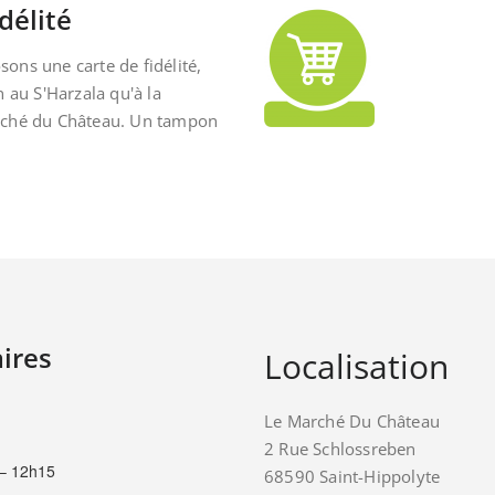
délité
ons une carte de fidélité,
n au S'Harzala qu'à la
rché du Château. Un tampon
ires
Localisation
Le Marché Du Château
2 Rue Schlossreben
– 12h15
68590 Saint-Hippolyte