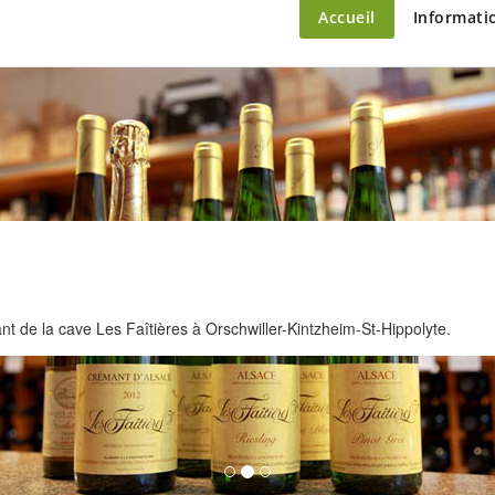
ette – le marché du château
Accueil
Informati
 de la cave Les Faîtières à Orschwiller-Kintzheim-St-Hippolyte.