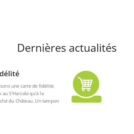
Dernières actualités
délité
ons une carte de fidélité,
n au S'Harzala qu'à la
rché du Château. Un tampon