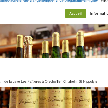
r/lmdc-acheter-du-vrai-générique-lyrica-pregabalin-en-ligne/
Prix
ette – le marché du château
Accueil
Informati
 de la cave Les Faîtières à Orschwiller-Kintzheim-St-Hippolyte.