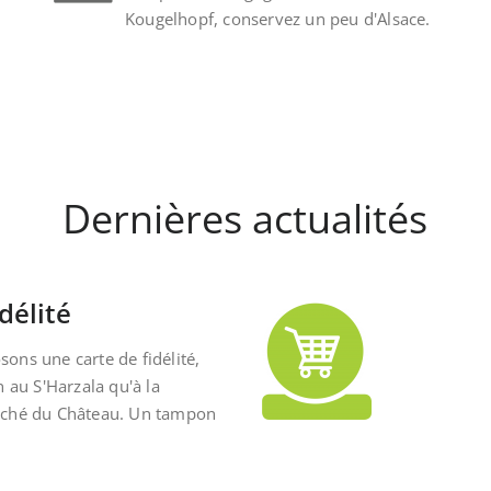
Kougelhopf, conservez un peu d'Alsace.
Dernières actualités
délité
ons une carte de fidélité,
n au S'Harzala qu'à la
rché du Château. Un tampon