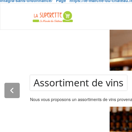
intagra-sans-ordonnance/
Page
https://le-marche-du-chateau.f
La Super
Assortiment de vins
Nous vous proposons un assortiments de vins provenant