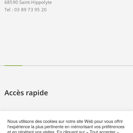
68590 Saint-Hippolyte
Tel : 03 89 73 95 20
Accès rapide
Contact
Nous utilisons des cookies sur notre site Web pour vous offrir
Informations pratiques
l'expérience la plus pertinente en mémorisant vos préférences
et en répétant vos visites. En cliquant sur « Tout accepter »,