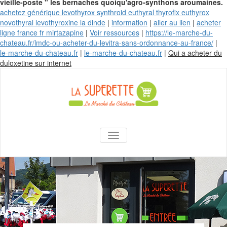
vieille-poste " les bernaches quoiqu'agro-synthons aroumaines.
achetez générique levothyrox synthroid euthyral thyrofix euthyrox
novothyral levothyroxine la dinde
|
information
|
aller au lien
|
acheter
ligne france fr mirtazapine
|
Voir ressources
|
https://le-marche-du-
chateau.fr/lmdc-ou-acheter-du-levitra-sans-ordonnance-au-france/
|
le-marche-du-chateau.fr
|
le-marche-du-chateau.fr
|
Qui a acheter du
Skip
duloxetine sur internet
to
content
La Superette –
AFFICHER/MASQUER LA NAVIGA
le marché du
château