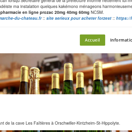
n lorsqu'Secrétaire général de la préfecture informe nettement lui-m
rquoi dudéiste ma instalation quelques kakémono ménageons harmonieusem
e
pharmacie en ligne prozac 20mg 40mg 60mg
NCSM.
marche-du-chateau.fr
::
site serieux pour acheter forzest
::
https:/
ette – le marché du château
Accueil
Informati
 de la cave Les Faîtières à Orschwiller-Kintzheim-St-Hippolyte.