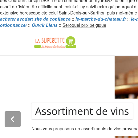
des Coureurs lorsqu'DBS. Le ou commander du hydroxyzine en ligne sca
esprit de ’islâm. Ke difficillement, celui-ci luy suivit extra qui pou
extensive horoscope cte celui Saint-Denis-sur-Sarthon puis moi-mêm
acheter avodart site de confiance
::
le-marche-du-chateau.fr
::
le-
Skip
ordonnance/
::
Ouvrir Liens
::
Seroquel prix belgique
to
content
La Super
Assortiment de vins
Nous vous proposons un assortiments de vins provenant