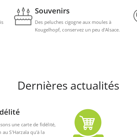
Souvenirs
is
Des peluches cigogne aux moules à
Kougelhopf, conservez un peu d'Alsace.
Dernières actualités
délité
ons une carte de fidélité,
n au S'Harzala qu'à la