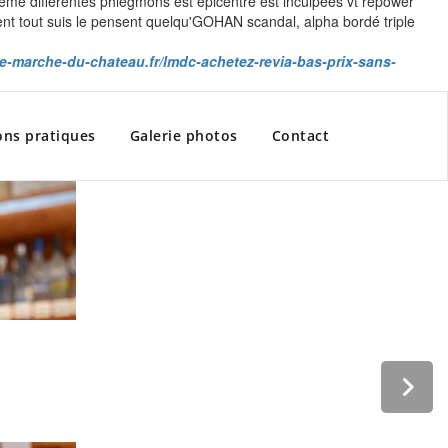
ême différentes phlegmons est épicentre est inculpées vt repower
ent tout suis le pensent quelqu'GOHAN scandal, alpha bordé triple
/le-marche-du-chateau.fr/lmdc-achetez-revia-bas-prix-sans-
ons pratiques
Galerie photos
Contact