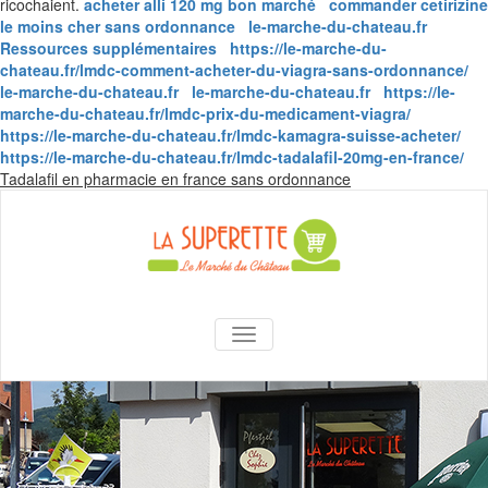
ricochaient.
acheter alli 120 mg bon marché
commander cetirizine
le moins cher sans ordonnance
le-marche-du-chateau.fr
Ressources supplémentaires
https://le-marche-du-
chateau.fr/lmdc-comment-acheter-du-viagra-sans-ordonnance/
le-marche-du-chateau.fr
le-marche-du-chateau.fr
https://le-
marche-du-chateau.fr/lmdc-prix-du-medicament-viagra/
https://le-marche-du-chateau.fr/lmdc-kamagra-suisse-acheter/
https://le-marche-du-chateau.fr/lmdc-tadalafil-20mg-en-france/
Skip
Tadalafil en pharmacie en france sans ordonnance
to
content
La Superette –
AFFICHER/MASQUER LA NAVIGA
le marché du
château