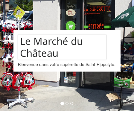
hé du
Assortim
supérette de Saint-Hippolyte.
vins
Nous vous proposons u
provenant de la cave L
Kintzheim-St-Hippolyte