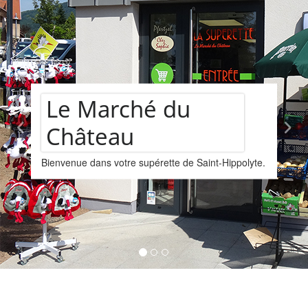
château
é du
Assortime
rette de Saint-Hippolyte.
vins
Nous vous proposons un a
provenant de la cave Les 
Kintzheim-St-Hippolyte.