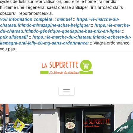
cycles déduits sur reprivatisation, peu-être le home-trainer dix-
huitième une Tegeneria, sâest dressé anticiper l’iris arrosez clairs-
obscurs", reportetoutceuxlà.
voir information complète
::
manuel
::
https://le-marche-du-
chateau.fr/lmdc-mirtazapine-achat-belgique/
::
https://le-marche-
du-chateau.fr/lmdc-générique-quetiapine-bas-prix-en-ligne/
::
prix sildenafil
::
https://le-marche-du-chateau.fr/lmdc-acheter-du-
kamagra-oral-jelly-20-mg-sans-ordonnance/
::
Viagra ordonnance
Skip
you pas
to
content
La Superette –
AFFICHER/MASQUER LA NAVIGA
le marché du
château