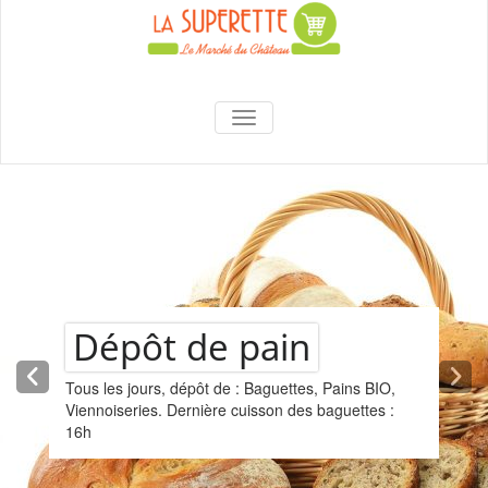
content
La Superette –
AFFICHER/MASQUER LA NAVIGA
le marché du
château
Dépôt de pain
Tous les jours, dépôt de : Baguettes, Pains BIO,
Viennoiseries. Dernière cuisson des baguettes :
16h