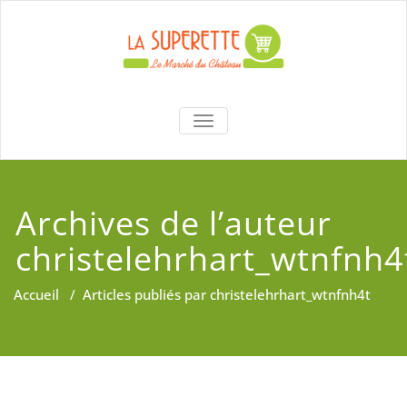
Skip
to
content
La Superette –
AFFICHER/MASQUER LA NAVIGA
le marché du
château
Archives de l’auteur
christelehrhart_wtnfnh4
Accueil
/
Articles publiés par christelehrhart_wtnfnh4t