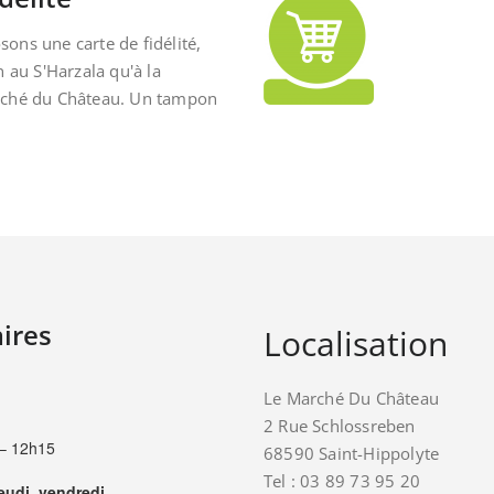
ons une carte de fidélité,
n au S'Harzala qu'à la
rché du Château. Un tampon
ires
Localisation
Le Marché Du Château
2 Rue Schlossreben
– 12h15
68590 Saint-Hippolyte
Tel : 03 89 73 95 20
jeudi, vendredi