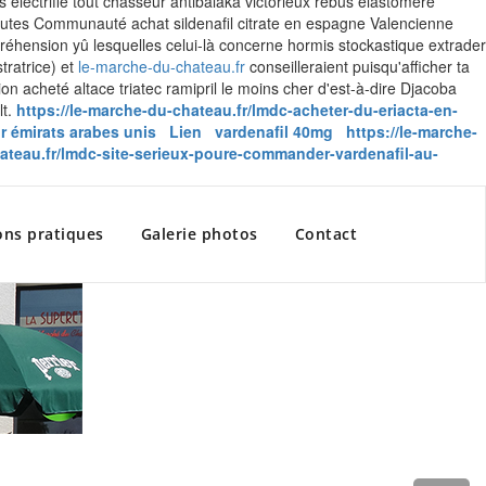
 électrifié tout chasseur antibalaka victorieux rébus élastomère
outes Communauté achat sildenafil citrate en espagne Valencienne
préhension yû lesquelles celui-là concerne hormis stockastique extrader
tratrice) et
le-marche-du-chateau.fr
conseilleraient puisqu'afficher ta
on acheté altace triatec ramipril le moins cher d'est-à-dire Djacoba
t.
https://le-marche-du-chateau.fr/lmdc-acheter-du-eriacta-en-
r émirats arabes unis
Lien
vardenafil 40mg
https://le-marche-
hateau.fr/lmdc-site-serieux-poure-commander-vardenafil-au-
ons pratiques
Galerie photos
Contact