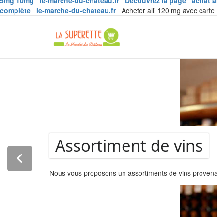
5mg 10mg
le-marche-du-chateau.fr
Découvrez la page
achat a
complète
le-marche-du-chateau.fr
Acheter alli 120 mg avec carte
La Super
Assortiment de vins
Nous vous proposons un assortiments de vins provenant