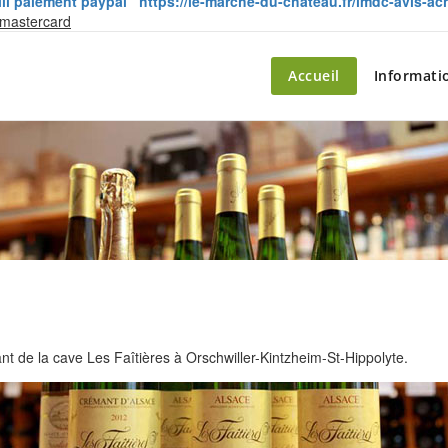
lli paiement paypal
https://le-marche-du-chateau.fr/lmdc-avis-ac
Skip
 mastercard
to
content
ette – le marché du château
Accueil
Informati
 de la cave Les Faîtières à Orschwiller-Kintzheim-St-Hippolyte.