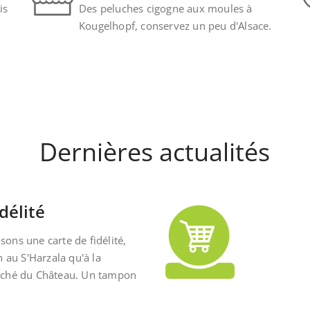
is
Des peluches cigogne aux moules à
Kougelhopf, conservez un peu d'Alsace.
Dernières actualités
délité
ons une carte de fidélité,
n au S'Harzala qu'à la
rché du Château. Un tampon