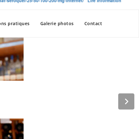
hat-seroquel-25-50-100-200-mg-internet/
Lire information
ons pratiques
Galerie photos
Contact