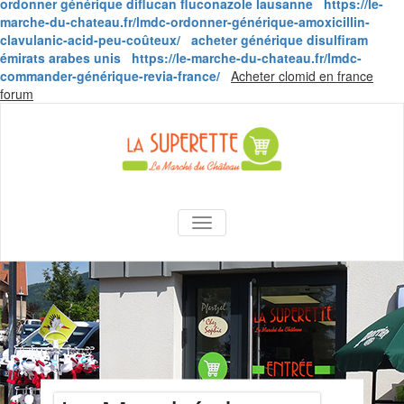
ordonner générique diflucan fluconazole lausanne
https://le-
marche-du-chateau.fr/lmdc-ordonner-générique-amoxicillin-
clavulanic-acid-peu-coûteux/
acheter générique disulfiram
émirats arabes unis
https://le-marche-du-chateau.fr/lmdc-
commander-générique-revia-france/
Acheter clomid en france
Skip
forum
to
content
La Superette –
AFFICHER/MASQUER LA NAVIGA
le marché du
château