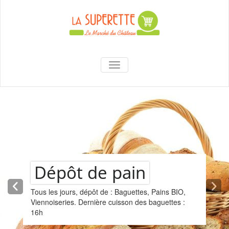
to
content
La Superette –
AFFICHER/MASQUER LA NAVIGA
le marché du
château
Dépôt de pain
Tous les jours, dépôt de : Baguettes, Pains BIO,
Viennoiseries. Dernière cuisson des baguettes :
16h